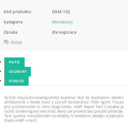
Kód produktu
DAM-102
Kategorie
Monotesty
Záruka
dle expirace
Dotaz
POPIS
SOUBORY
DISKUZE
Rychlý imunochromatografický kazetový test ke kvalitativní detekci
amfetaminů v lidské moči s cut-off koncentrací 1000 ng/ml. Pouze
pro profesionální in vitro diagnostiku. AMP Rapid Test Cassette je
rychlý screeningový test moči, který lze provést bez použití přístroje.
Test využívá monoklonální protilátku k selektivní detekci zvýšených
hladin AMP v moči.