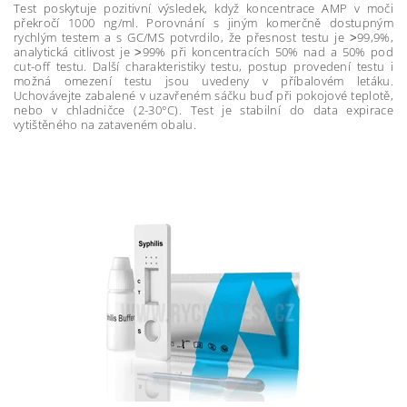
Test poskytuje pozitivní výsledek, když koncentrace AMP v moči
překročí 1000 ng/ml. Porovnání s jiným komerčně dostupným
rychlým testem a s GC/MS potvrdilo, že přesnost testu je ˃99,9%,
analytická citlivost je ˃99% při koncentracích 50% nad a 50% pod
cut-off testu. Další charakteristiky testu, postup provedení testu i
možná omezení testu jsou uvedeny v příbalovém letáku.
Uchovávejte zabalené v uzavřeném sáčku buď při pokojové teplotě,
nebo v chladničce (2-30°C). Test je stabilní do data expirace
vytištěného na zataveném obalu.