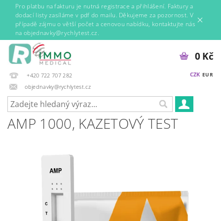
Pro platbu na fakturu je nutná registrace a přihlášení. Faktury a
dodací listy zasíláme v pdf do mailu. Děkujeme za pozornost. V
případě zájmu o větší počet a cenovou nabídku, kontaktujte nás
na objednavky@rychlytest.cz.
0 Kč
CZK
EUR
+420 722 707 282
objednavky@rychlytest.cz
AMP 1000, KAZETOVÝ TEST