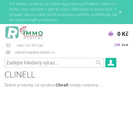
Pro platbu na fakturu je nutná registrace a přihlášení. Faktury a
dodací listy zasíláme v pdf do mailu. Děkujeme za pozornost. V
případě zájmu o větší počet a cenovou nabídku, kontaktujte nás
na objednavky@rychlytest.cz.
0 Kč
CZK
EUR
+420 722 707 282
objednavky@rychlytest.cz
CLINELL
Žádné produkty od výrobce
Clinell
nebyly nalezeny....