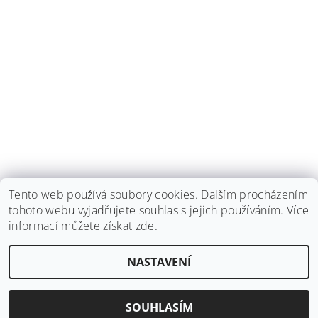
Tento web používá soubory cookies. Dalším procházením
tohoto webu vyjadřujete souhlas s jejich používáním. Více
informací můžete získat
zde.
Harm Reduction Program
|
Rychlý Test
NASTAVENÍ
Upravit nastavení cookies
2026 ©
RYCHLY TEST
, všechna práva vyhrazena
Vytvořil Shoptet
SOUHLASÍM