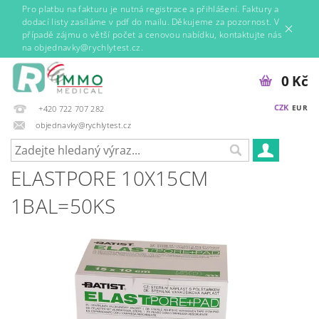
Pro platbu na fakturu je nutná registrace a přihlášení. Faktury a
dodací listy zasíláme v pdf do mailu. Děkujeme za pozornost. V
případě zájmu o větší počet a cenovou nabídku, kontaktujte nás
na objednavky@rychlytest.cz.
0 Kč
CZK
EUR
+420 722 707 282
objednavky@rychlytest.cz
ELASTPORE 10X15CM
1BAL=50KS