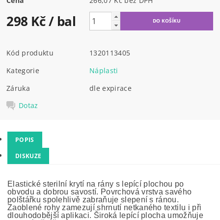
Cena
266,07 Kč bez DPH
298 Kč
/ bal
Kód produktu
1320113405
Kategorie
Náplasti
Záruka
dle expirace
Dotaz
POPIS
DISKUZE
Elastické sterilní krytí na rány s lepící plochou po
obvodu a dobrou savostí. Povrchová vrstva savého
polštářku spolehlivě zabraňuje slepení s ránou.
Zaoblené rohy zamezují shrnutí netkaného textilu i při
dlouhodobější aplikaci. Široká lepící plocha umožňuje