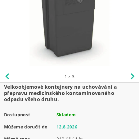
1
z 3
Velkoobjemové kontejnery na uchovávání a
přepravu medicínského kontaminovaného
odpadu všeho druhu.
Dostupnost
Skladem
Můžeme doručit do
12.8.2026
Měrná cena
249 Kč / 1 ks