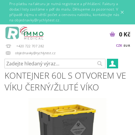
Pro platbu na fakturu je nutná registrace a přihlášení. Faktury a
dodací listy zasíláme v pdf do mailu. Děkujeme za pozornost. V
případě zájmu o větší počet a cenovou nabídku, kontaktujte nás
na objednavky@rychlytest.cz.
0 Kč
CZK
EUR
+420 722 707 282
objednavky@rychlytest.cz
KONTEJNER 60L S OTVOREM VE
VÍKU ČERNÝ/ŽLUTÉ VÍKO