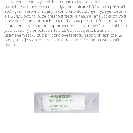
selektivní detekci zvýšených hladin mitragyninu v moči. Test
poskytuje pozitivní výsledek, když koncentrace KRA v moči překročí
300 ng/ml. Porovnání s jiným komerčně dostupným rychlým testem
a s GC/MS potvrdilo, že přesnost testu je ˃99,9%, analytická citlivost
je ˃99% při koncentracích 50% nad a 50% pod cut-off testu. Další
charakteristiky testu, postup provedení testu i možná omezení testu
jsou uvedeny v příbalovém letáku. Uchovávejte zabalené v
uzavřeném sáčku buď při pokojové teplotě, nebo v chladničce (2-
30°C). Test je stabilní do data expirace vytištěného na zataveném
obalu.