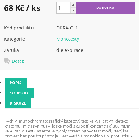
68 Kč
/ ks
Kód produktu
DKRA-C11
Kategorie
Monotesty
Záruka
dle expirace
Dotaz
POPIS
SOUBORY
DISKUZE
Rychlý imunochromatografický kazetový test ke kvalitativní detekci
kratomu (mitragyninu) v lidské moči s cut-off koncentrací 300 ng/ml.
KRA Rapid Test Cassette je rychlý screeningový test moči, který lze
provést bez použití přístroje. Test využívá monoklonální protilátku k