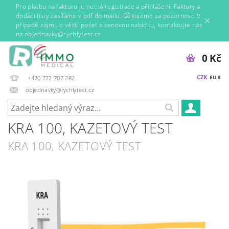
Pro platbu na fakturu je nutná registrace a přihlášení. Faktury a
dodací listy zasíláme v pdf do mailu. Děkujeme za pozornost. V
případě zájmu o větší počet a cenovou nabídku, kontaktujte nás
na objednavky@rychlytest.cz.
0 Kč
CZK
EUR
+420 722 707 282
objednavky@rychlytest.cz
KRA 100, KAZETOVÝ TEST
KRA 100, KAZETOVÝ TEST