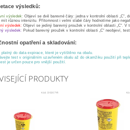
retace výsledků:
vní výsledek:
Objeví se dvě barevné čáry: jedna v kontrolní oblasti „C“, d
mít různou intenzitu. Přítomnost i velmi slabé čáry hodnotíme jako negati
vní výsledek:
Objeví se jediný barevný proužek v kontrolní oblasti „C“. V 
ný výsledek:
Pokud barevný proužek v kontrolní oblasti „C“ neobjeví, tes
nostní opatření a skladování:
e platný do data expirace, které je vytištěno na obalu.
vejte test v originálním uzavřeném obalu až do okamžiku použití při tepl
test je určen pouze pro vnější použití.
VISEJÍCÍ PRODUKTY
Kód:
DIS007YR
Kó