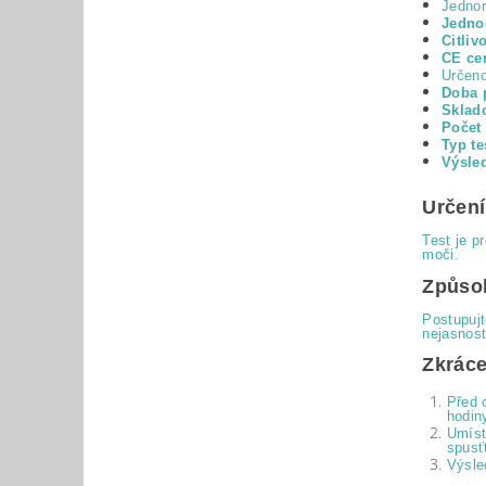
Jedno
Jedno
Citliv
CE cer
Určen
Doba p
Sklad
Počet 
Typ te
Výsle
Určení
Test je p
moči.
Způsob
Postupujt
nejasnost
Zkráce
Před 
hodin
Umíst
spusť
Výsle