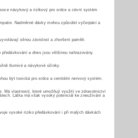
ysoce návykový a rizikový pro srdce a cévní systém.
a empatie. Nadměrné dávky mohou způsobit vyčerpání a
yvolávají silnou závislost a zhoršení paměti.
iko předávkování a dnes jsou většinou nahrazovány.
silně tlumivé a návykové účinky.
ohou být toxická pro srdce a centrální nervový systém.
e. Má vlastnosti, které umožňují využití ve zdravotnictví
 opiátech. Látka má však vysoký potenciál ke zneužívání a
vuje vysoké riziko předávkování i při malých dávkách.