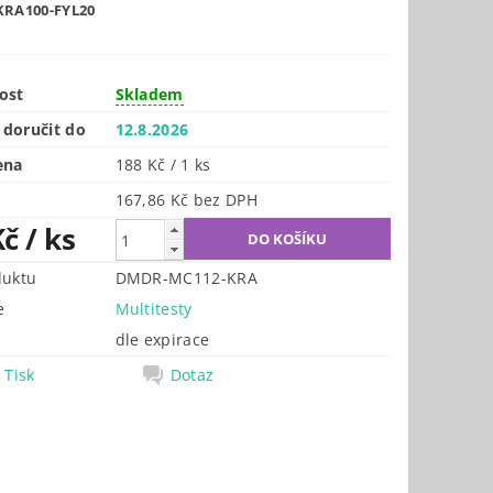
KRA100-FYL20
ost
Skladem
doručit do
12.8.2026
ena
188 Kč / 1 ks
167,86 Kč bez DPH
Kč
/ ks
duktu
DMDR-MC112-KRA
e
Multitesty
dle expirace
Tisk
Dotaz