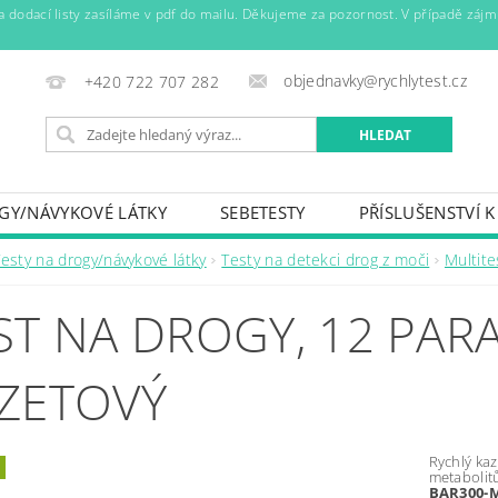
y a dodací listy zasíláme v pdf do mailu. Děkujeme za pozornost. V případě záj
objednavky@rychlytest.cz
+420 722 707 282
OGY/NÁVYKOVÉ LÁTKY
SEBETESTY
PŘÍSLUŠENSTVÍ 
DEZINFEKCE A HYGIENA
OBVAZOVÝ MATERIÁL
VIT
Testy na drogy/návykové látky
Testy na detekci drog z moči
Multite
OBCHODNÍ PODMÍNKY A GDPR
ARCHIV
ST NA DROGY, 12 PAR
ZETOVÝ
Rychlý kaz
metabolitů
BAR300-