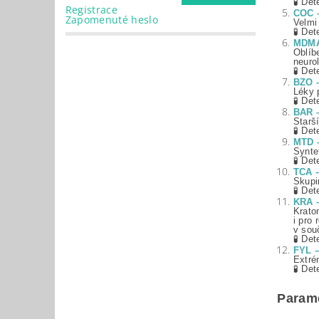
🧪
Det
Registrace
COC –
Zapomenuté heslo
Velmi
🧪
Det
MDMA 
Oblíb
neuro
🧪
Det
BZO –
Léky 
🧪
Det
BAR –
Starš
🧪
Det
MTD –
Synte
🧪
Det
TCA –
Skupi
🧪
Det
KRA –
Krato
i pro
v sou
🧪
Det
FYL –
Extré
🧪
Det
Parame