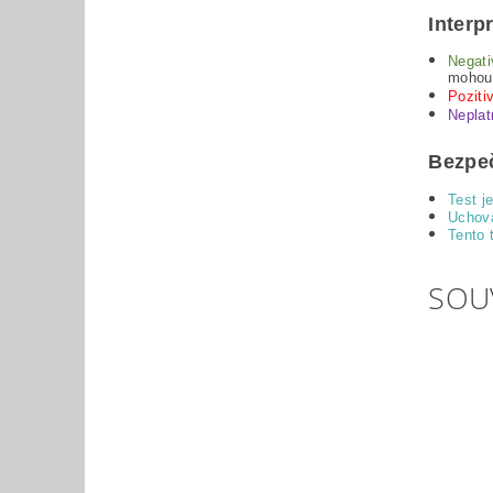
Interp
Negati
mohou 
Poziti
Neplat
Bezpeč
Test j
Uchová
Tento 
SOU