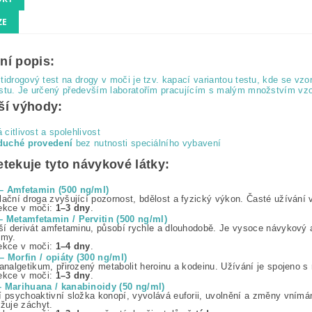
ZE
ní popis:
tidrogový test na drogy v moči je tzv. kapací variantou testu, kde se vz
stu. Je určený především laboratořím pracujícím s malým množstvím vzo
ší výhody:
 citlivost a spolehlivost
duché provedení
bez nutnosti speciálního vybavení
etekuje tyto návykové látky:
 Amfetamin (500 ng/ml)
lační droga zvyšující pozornost, bdělost a fyzický výkon. Časté užívání 
ekce v moči:
1–3 dny
.
 Metamfetamin / Pervitin (500 ng/ml)
jší derivát amfetaminu, působí rychle a dlouhodobě. Je vysoce návykový 
émy.
ekce v moči:
1–4 dny
.
 Morfin / opiáty (300 ng/ml)
 analgetikum, přirozený metabolit heroinu a kodeinu. Užívání je spojeno s
ekce v moči:
1–3 dny
.
 Marihuana / kanabinoidy (50 ng/ml)
í psychoaktivní složka konopí, vyvolává euforii, uvolnění a změny vnímán
užuje záchyt.