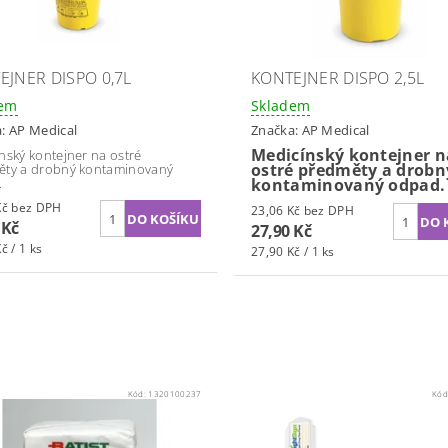
EJNER DISPO 0,7L
KONTEJNER DISPO 2,5L
dem
Skladem
a:
AP Medical
Značka:
AP Medical
Medicínský kontejner n
nský kontejner na ostré
ostré předměty a drobn
ěty a drobný kontaminovaný
.
kontaminovaný odpad.
15,29 Kč bez DPH
23,06 Kč bez DPH
 Kč
27,90 Kč
č / 1 ks
27,90 Kč / 1 ks
Kód:
1320100237
Kód