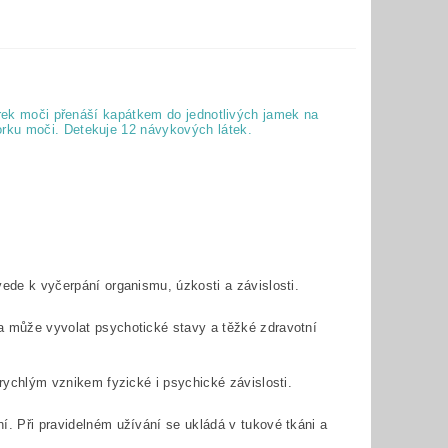
orek moči přenáší kapátkem do jednotlivých jamek na
rku moči. Detekuje 12 návykových látek.
vede k vyčerpání organismu, úzkosti a závislosti.
a může vyvolat psychotické stavy a těžké zdravotní
 rychlým vznikem fyzické i psychické závislosti.
í. Při pravidelném užívání se ukládá v tukové tkáni a