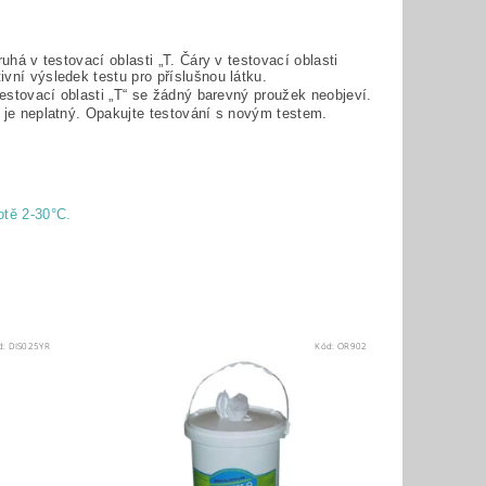
ruhá v testovací oblasti „T. Čáry v testovací oblasti
vní výsledek testu pro příslušnou látku.
testovací oblasti „T“ se žádný barevný proužek neobjeví.
t je neplatný. Opakujte testování s novým testem.
otě 2-30°C.
d:
DIS025YR
Kód:
OR902