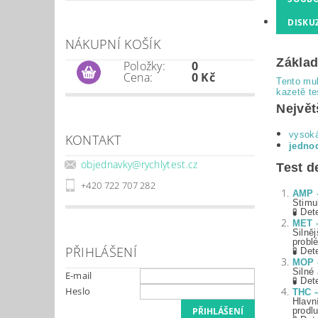
DISKU
NÁKUPNÍ KOŠÍK
Základ
Položky:
0
Cena:
0 Kč
Tento mul
kazetě te
Největ
vysoká
KONTAKT
jedno
objednavky
@
rychlytest.cz
Test d
+420 722 707 282
AMP –
Stimu
🧪
Det
MET –
Silně
probl
PŘIHLÁŠENÍ
🧪
Det
MOP –
Silné
E-mail
🧪
Det
Heslo
THC –
Hlavn
prodl