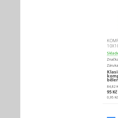
KOMP
10X1
Skla
Značk
Záruka
Klasi
komp
běle
95 Kč
0,95 Kč