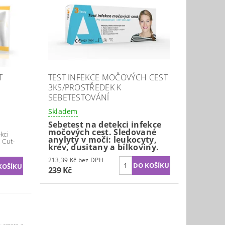
T
TEST INFEKCE MOČOVÝCH CEST
3KS/PROSTŘEDEK K
SEBETESTOVÁNÍ
Skladem
Sebetest na detekci infekce
močových cest. Sledované
kci
anylyty v moči: leukocyty,
 Cut-
krev, dusitany a bílkoviny.
213,39 Kč bez DPH
239 Kč