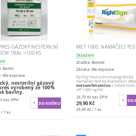
RES GÁZOVÝ NESTERILNÍ
MET 1000, NAMÁČECÍ TES
0CM 1BAL =100 KS
Skladem
dem
Značka:
Biotest
a:
Batist
Záruka: dle expirace
: dle expirace
Rychlý imunochromatografický
namáčecí test ke kvalitativní dete
cký, nesterilní gázový
metamfetaminu
v lidské moči.
res vyrobený ze 100%
off 1000 ng/ml.
né bavlny.
26,70 Kč bez DPH
84,82 Kč bez DPH
29,90 Kč
29,90 Kč / 1 ks
 / 1 ks