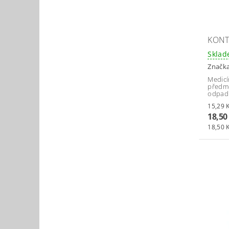
KONT
Skla
Značk
Medicí
předm
odpad
18,50
18,50 K