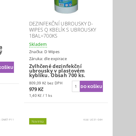
DEZINFEKČNÍ UBROUSKY D-
WIPES Q KBELÍK S UBROUSKY
1BAL=700KS
Skladem
a
ý
Značka:
D Wipes
Záruka: dle expirace
Zvlhčené dezinfekční
ubrousky v plastovém
kyblíku. Obsah 700 ks.
809,09 Kč bez DPH
979 Kč
1,40 Kč / 1 ks
:
DMET-P11
Kód:
U031-04H
Novinka