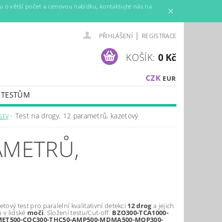
mu o větší počet a cenovou nabídku, kontaktujte nás na
|
PŘIHLÁŠENÍ
REGISTRACE
KOŠÍK:
0 Kč
CZK
EUR
K TESTŮM
AMÍNY A VÝŽIVOVÉ DOPLŇKY
sty
Test na drogy, 12 parametrů, kazetový
AMETRŮ,
etový test pro paralelní kvalitativní detekci
12 drog
a jejich
 v lidské
moči
. Složení testu/Cut-off:
BZO300-TCA1000-
MET500-COC300-THC50-AMP500-MDMA500-MOP300-