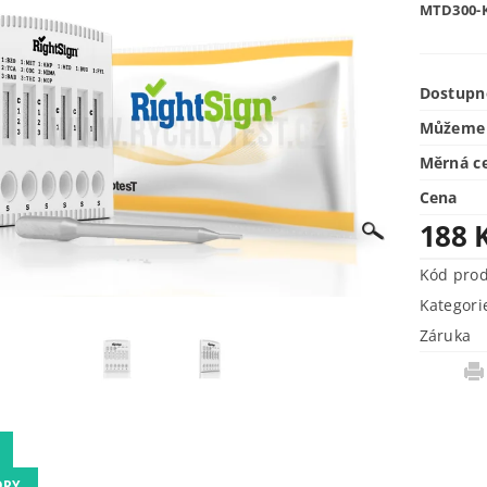
MTD300-
Dostupn
Můžeme 
Měrná c
Cena
188 
Kód pro
Kategori
Záruka
ORY