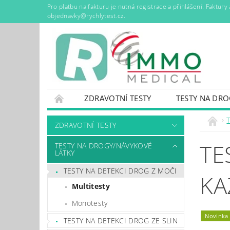
Pro platbu na fakturu je nutná registrace a přihlášení. Faktur
objednavky@rychlytest.cz.
ZDRAVOTNÍ TESTY
TESTY NA DR
NÁDOBY NA KONTAMINOVANÝ ODPAD
ZDRAVOTNÍ TESTY
KONTAKTY
CENÍK DOPRAVY A DOBÍRKY
TE
TESTY NA DROGY/NÁVYKOVÉ
LÁTKY
TESTY NA DETEKCI DROG Z MOČI
KA
Multitesty
Monotesty
Novinka
TESTY NA DETEKCI DROG ZE SLIN