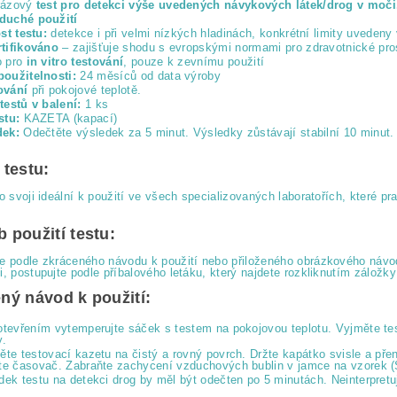
rázový
test pro detekci výše uvedených návykových látek/drog v moči
duché použití
ost testu:
detekce i při velmi nízkých hladinách, konkrétní limity uvedeny 
tifikováno
– zajišťuje shodu s evropskými normami pro zdravotnické pro
o pro
in vitro testování
, pouze k zevnímu použití
oužitelnosti:
24 měsíců od data výroby
ování
při pokojové teplotě.
testů v balení:
1 ks
stu:
KAZETA (kapací)
dek:
Odečtěte výsledek za 5 minut. Výsledky zůstávají stabilní 10 minut.
 testu:
ro svoji ideální k použití ve všech specializovaných laboratořích, kter
 použití testu:
e podle zkráceného návodu k použití nebo přiloženého obrázkového návodu
i, postupujte podle příbalového letáku, který najdete rozkliknutím zálož
ný návod k použití:
otevřením vytemperujte sáček s testem na pokojovou teplotu. Vyjměte tes
y.
ěte testovací kazetu na čistý a rovný povrch. Držte kapátko svisle a pře
te časovač. Zabraňte zachycení vzduchových bublin v jamce na vzorek (
dek testu na detekci drog by měl být odečten po 5 minutách. Neinterpret