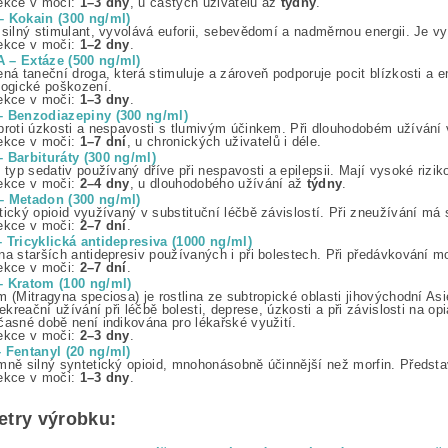
ekce v moči:
1–3 dny
, u častých uživatelů až
týdny
.
 Kokain (300 ng/ml)
 silný stimulant, vyvolává euforii, sebevědomí a nadměrnou energii. Je v
ekce v moči:
1–2 dny
.
– Extáze (500 ng/ml)
ená taneční droga, která stimuluje a zároveň podporuje pocit blízkosti 
logické poškození.
ekce v moči:
1–3 dny
.
 Benzodiazepiny (300 ng/ml)
proti úzkosti a nespavosti s tlumivým účinkem. Při dlouhodobém užívání v
ekce v moči:
1–7 dní
, u chronických uživatelů i déle.
 Barbituráty (300 ng/ml)
í typ sedativ používaný dříve při nespavosti a epilepsii. Mají vysoké riz
ekce v moči:
2–4 dny
, u dlouhodobého užívání až
týdny
.
 Metadon (300 ng/ml)
tický opioid využívaný v substituční léčbě závislostí. Při zneužívání má 
ekce v moči:
2–7 dní
.
 Tricyklická antidepresiva (1000 ng/ml)
na starších antidepresiv používaných i při bolestech. Při předávkování m
ekce v moči:
2–7 dní
.
 Kratom (100 ng/ml)
m (Mitragyna speciosa) je rostlina ze subtropické oblasti jihovýchodní Asi
 rekreační užívání při léčbě bolesti, deprese, úzkosti a při závislosti na
časné době není indikována pro lékařské využití.
ekce v moči:
2–3 dny
.
 Fentanyl (20 ng/ml)
mně silný syntetický opioid, mnohonásobně účinnější než morfin. Předsta
ekce v moči:
1–3 dny
.
try výrobku: