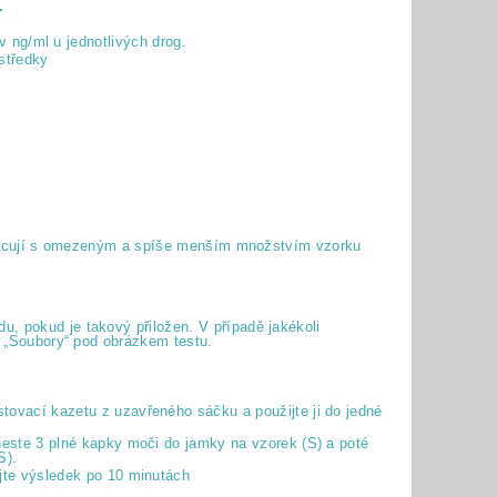
.
v ng/ml u jednotlivých drog.
středky
é pracují s omezeným a spíše menším množstvím vzorku
, pokud je takový přiložen. V případě jakékoli
ky „Soubory“ pod obrázkem testu.
tovací kazetu z uzavřeného sáčku a použijte ji do jedné
neste 3 plné kapky moči do jamky na vzorek (S) a poté
S).
ujte výsledek po 10 minutách