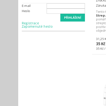
Značk
Záruka
E-mail
Heslo
Tento t
Strep
pomáhá
Registrace
strept
Zapomenuté heslo
poziti
objedn
35 Kč
35 Kč /