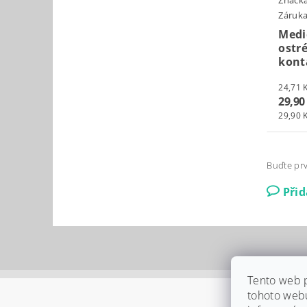
Záruka
Medi
ostr
kont
29,90
29,90 K
Buďte prv
Při
Tento web 
tohoto webu