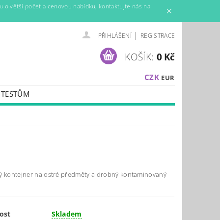
mu o větší počet a cenovou nabídku, kontaktujte nás na
|
PŘIHLÁŠENÍ
REGISTRACE
KOŠÍK:
0 Kč
CZK
EUR
K TESTŮM
AMÍNY A VÝŽIVOVÉ DOPLŇKY
ý kontejner na ostré předměty a drobný kontaminovaný
ost
Skladem