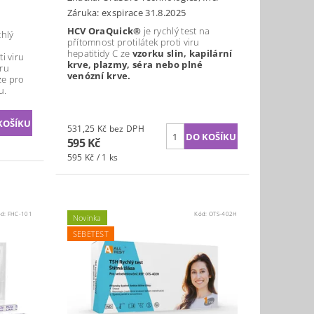
Záruka: exspirace 31.8.2025
HCV OraQuick®
je rychlý test na
chlý
přítomnost protilátek proti viru
hepatitidy C ze
vzorku slin, kapilární
ti viru
krve, plazmy, séra nebo plné
éru
venózní krve.
ze pro
u.
531,25 Kč bez DPH
595 Kč
595 Kč / 1 ks
ód:
FHC-101
Kód:
OTS-402H
Novinka
SEBETEST