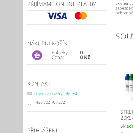
PŘIJÍMÁME ONLINE PLATBY
skleněnýc
zabezpeče
ochranné
SOU
NÁKUPNÍ KOŠÍK
Položky:
0
Cena:
0 Kč
KONTAKT
objednavky
@
rychlytest.cz
+420 722 707 282
STRE
20KS
Skla
PŘIHLÁŠENÍ