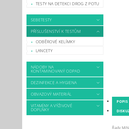
TESTY NA DETEKCI DROG Z POTU
SEBETESTY
PŘÍSLUŠENSTVÍ K TESTŮM
ODBĚROVÉ KELÍMKY
LANCETY
NÁDOBY NA
KONTAMINOVANÝ ODPAD
DEZINFEKCE A HYGIENA
OBVAZOVÝ MATERIÁL
POPIS
VITAMÍNY A VÝŽIVOVÉ
DOPLŇKY
DISKU
Řady MINO