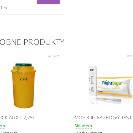
 1 ks
OBNÉ PRODUKTY
Kód:
Y225
Kód
ICK AUXIT 2,25L
MOP 300, KAZETOVÝ TEST
dem
Skladem
a:
Yannick
Značka:
Biotest