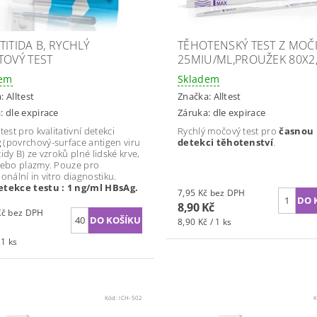
TITIDA B, RYCHLÝ
TĚHOTENSKÝ TEST Z MOČ
TOVÝ TEST
25MIU/ML,PROUŽEK 80X
dem
Skladem
a:
Alltest
Značka:
Alltest
: dle expirace
Záruka: dle expirace
test pro kvalitativní detekci
Rychlý močový test pro
časnou
g
(povrchový-surface antigen viru
detekci těhotenství
.
idy B) ze vzroků plné lidské krve,
nebo plazmy. Pouze pro
ionální in vitro diagnostiku.
etekce testu : 1 ng/ml HBsAg.
7,95 Kč bez DPH
8,90 Kč
43,75 Kč bez DPH
8,90 Kč / 1 ks
 1 ks
Kód:
ICH-502