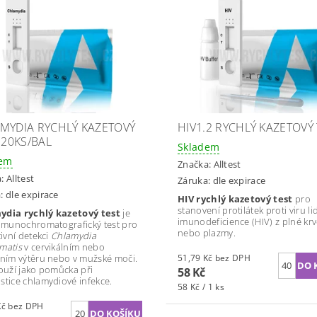
MYDIA RYCHLÝ KAZETOVÝ
HIV1.2 RYCHLÝ KAZETOVÝ
 20KS/BAL
Skladem
dem
Značka:
Alltest
a:
Alltest
Záruka: dle expirace
: dle expirace
HIV rychlý kazetový test
pro
stanovení protilátek proti viru li
ydia rychlý kazetový test
je
imunodeficience (HIV) z plné krv
 imunochromatografický test pro
nebo plazmy.
tivní detekci
Chlamydia
matis
v cervikálním nebo
lním výtěru nebo v mužské moči.
51,79 Kč bez DPH
louží jako pomůcka při
58 Kč
stice chlamydiové infekce.
58 Kč / 1 ks
34,82 Kč bez DPH