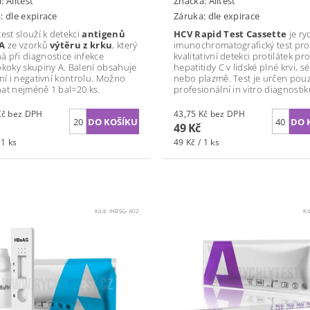
a:
Alltest
Značka:
Alltest
: dle expirace
Záruka: dle expirace
est slouží k detekci
antigenů
HCV Rapid Test Cassette
je ry
 A
ze vzorků
výtěru z krku
, který
imunochromatografický test pro
 při diagnostice infekce
kvalitativní detekci protilátek pro
okoky skupiny A. Balení obsahuje
hepatitidy C v lidské plné krvi, s
vní i negativní kontrolu. Možno
nebo plazmě. Test je určen pou
at nejméně 1 bal=20 ks.
profesionální in vitro diagnostik
31,25 Kč bez DPH
43,75 Kč bez DPH
49 Kč
 1 ks
49 Kč / 1 ks
Kód:
IHBSG-402
K