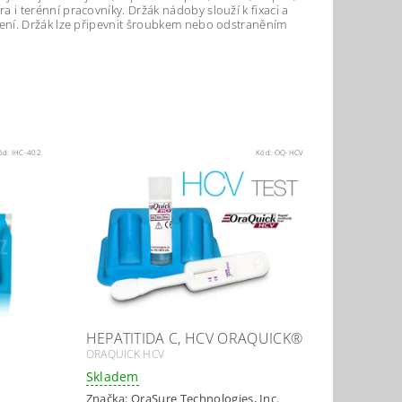
i terénní pracovníky. Držák nádoby slouží k fixaci a
ení. Držák lze připevnit šroubkem nebo odstraněním
ód:
IHC-402
Kód:
OQ-HCV
HEPATITIDA C, HCV ORAQUICK®
ORAQUICK HCV
Skladem
Značka:
OraSure Technologies, Inc.