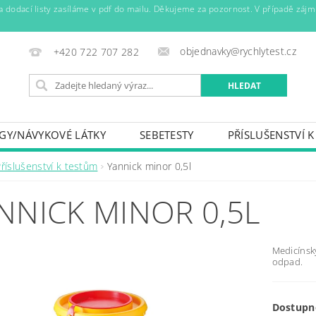
y a dodací listy zasíláme v pdf do mailu. Děkujeme za pozornost. V případě záj
objednavky@rychlytest.cz
+420 722 707 282
OGY/NÁVYKOVÉ LÁTKY
SEBETESTY
PŘÍSLUŠENSTVÍ 
DEZINFEKCE A HYGIENA
OBVAZOVÝ MATERIÁL
VIT
říslušenství k testům
Yannick minor 0,5l
OBCHODNÍ PODMÍNKY A GDPR
ARCHIV
NNICK MINOR 0,5L
Medicínsk
odpad.
Dostupn