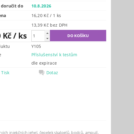
doručit do
10.8.2026
ena
16,20 Kč / 1 ks
13,39 Kč bez DPH
0 Kč
/ ks
duktu
Y105
e
Příslušenství k testům
dle expirace
Tisk
Dotaz
ch injekčních jehel, čepelek skalpelů, bodců, ampulí,