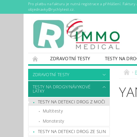
Pro platbu na fakturu je nutná registrace a přihlášení. Faktur
objednavky@rychlytest.cz.
ZDRAVOTNÍ TESTY
TESTY NA DR
NÁDOBY NA KONTAMINOVANÝ ODPAD
P
ZDRAVOTNÍ TESTY
KONTAKTY
CENÍK DOPRAVY A DOBÍRKY
YA
TESTY NA DROGY/NÁVYKOVÉ
LÁTKY
TESTY NA DETEKCI DROG Z MOČI
Multitesty
Monotesty
TESTY NA DETEKCI DROG ZE SLIN