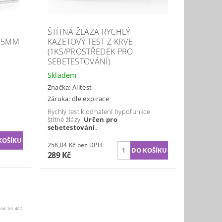
I
ŠTÍTNÁ ŽLÁZA RYCHLÝ
2,5MM
KAZETOVÝ TEST Z KRVE
(1KS/PROSTŘEDEK PRO
SEBETESTOVÁNÍ)
Skladem
Značka:
Alltest
Záruka: dle expirace
Rychlý test k odhalení hypofunkce
štítné žlázy.
Určen pro
sebetestování.
258,04 Kč bez DPH
289 Kč
Kód:
IHI-402