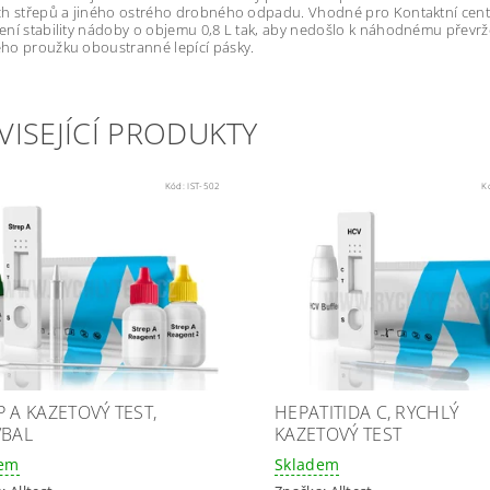
h střepů a jiného ostrého drobného odpadu. Vhodné pro Kontaktní centra 
ní stability nádoby o objemu 0,8 L tak, aby nedošlo k náhodnému převrž
ho proužku oboustranné lepící pásky.
VISEJÍCÍ PRODUKTY
Kód:
IST-502
K
P A KAZETOVÝ TEST,
HEPATITIDA C, RYCHLÝ
/BAL
KAZETOVÝ TEST
dem
Skladem