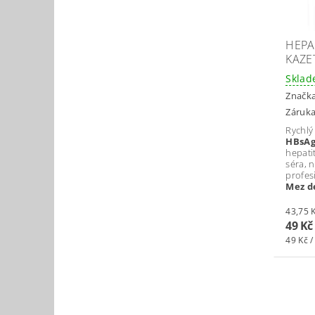
HEPA
KAZE
Skla
Značk
Záruka
Rychlý 
HBsA
hepatit
séra, 
profes
Mez d
49 Kč
49 Kč /