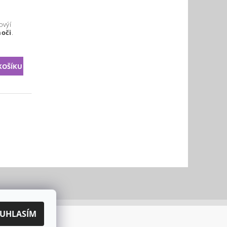
ovýí
moči
.
UHLASÍM