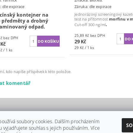
: dle expirace
Záruka: dle expirace
cínský kontejner na
Jednorázový screeningový kazet
test na přítomnost
morfinu v 
é předměty a drobný
.
Cut-off 300 ng/ml
aminovaný odpad.
25,89 Kč bez DPH
24,71 Kč bez DPH
29 Kč
 Kč
29 Kč / 1 ks
č / 1 ks
ní, kdo napíše příspěvek k této položce.
dat komentář
používá soubory cookies. Dalším procházením
SO
 vyjadřujete souhlas s jejich používáním. Více
Harm Reduction Program
|
Rychlý Test