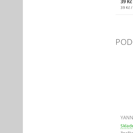
39 Kč
39 Kč /
POD
YANN
Skla
Značk