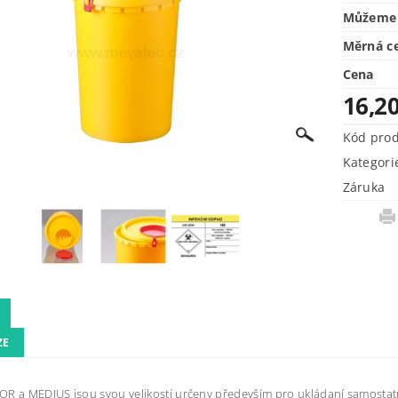
Můžeme 
Měrná c
Cena
16,2
Kód pro
Kategori
Záruka
ZE
R a MEDIUS jsou svou velikostí určeny především pro ukládaní samostatný