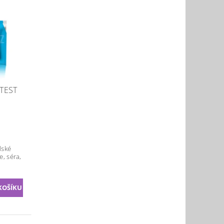
 TEST
dské
e, séra,