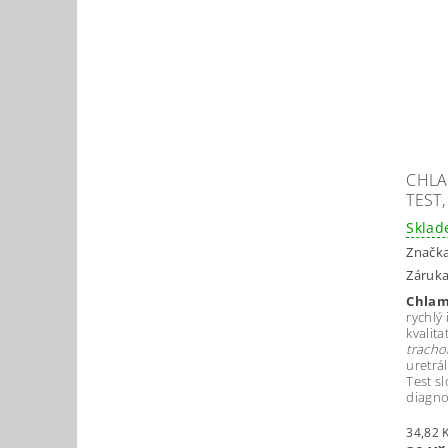
CHLA
TEST,
Skla
Značk
Záruka
Chlam
rychlý
kvalita
tracho
uretrá
Test s
diagno