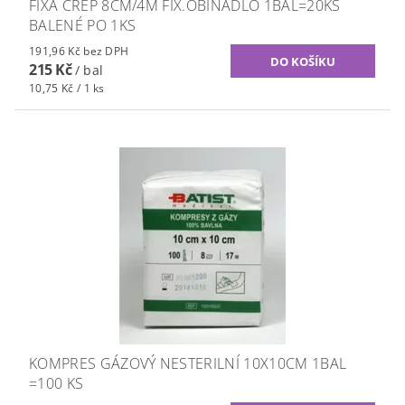
FIXA CREP 8CM/4M FIX.OBINADLO 1BAL=20KS
BALENÉ PO 1KS
191,96 Kč bez DPH
215 Kč
/ bal
10,75 Kč / 1 ks
KOMPRES GÁZOVÝ NESTERILNÍ 10X10CM 1BAL
=100 KS