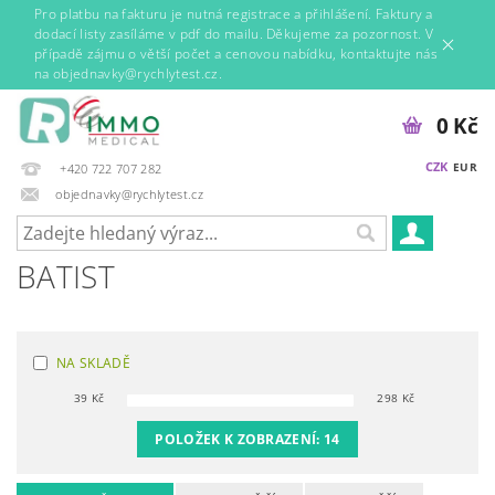
Pro platbu na fakturu je nutná registrace a přihlášení. Faktury a
dodací listy zasíláme v pdf do mailu. Děkujeme za pozornost. V
případě zájmu o větší počet a cenovou nabídku, kontaktujte nás
na objednavky@rychlytest.cz.
0 Kč
CZK
EUR
+420 722 707 282
objednavky@rychlytest.cz
BATIST
NA SKLADĚ
39
Kč
298
Kč
POLOŽEK K ZOBRAZENÍ:
14