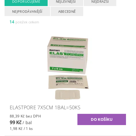
DOPORUČUJEME
NEJLEVNĚJŠÍ
NEJDRAŽŠÍ
NEJPRODÁVANĚJŠÍ
ABECEDNĚ
14
položek celkem
ELASTPORE 7X5CM 1BAL=50KS
88,39 Kč bez DPH
99 Kč
/ bal
1,98 Kč / 1 ks