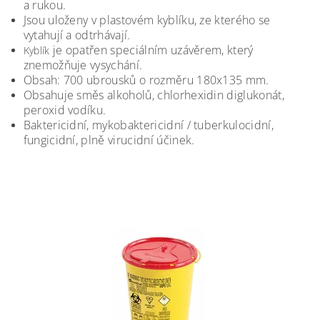
a rukou.
Jsou uloženy v plastovém kyblíku, ze kterého se
vytahují a odtrhávají.
je opatřen speciálním uzávěrem, který
Kyblík
znemožňuje vysychání.
Obsah: 700 ubrousků o rozměru 180x135 mm.
Obsahuje směs alkoholů, chlorhexidin diglukonát,
peroxid vodíku.
Baktericidní, mykobaktericidní / tuberkulocidní,
fungicidní, plně virucidní účinek.