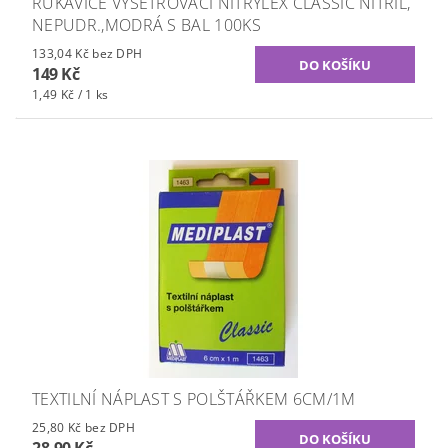
RUKAVICE VYŠETŘOVACÍ NITRYLEX CLASSIC NITRIL,
NEPUDR.,MODRÁ S BAL 100KS
133,04 Kč bez DPH
149 Kč
1,49 Kč / 1 ks
TEXTILNÍ NÁPLAST S POLŠTÁŘKEM 6CM/1M
25,80 Kč bez DPH
28,90 Kč