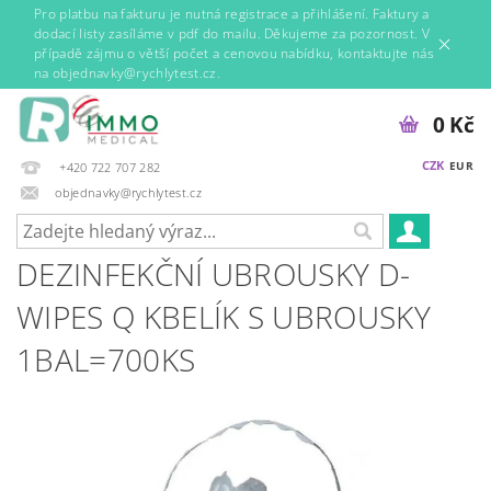
Pro platbu na fakturu je nutná registrace a přihlášení. Faktury a
dodací listy zasíláme v pdf do mailu. Děkujeme za pozornost. V
případě zájmu o větší počet a cenovou nabídku, kontaktujte nás
na objednavky@rychlytest.cz.
0 Kč
CZK
EUR
+420 722 707 282
objednavky@rychlytest.cz
DEZINFEKČNÍ UBROUSKY D-
WIPES Q KBELÍK S UBROUSKY
1BAL=700KS